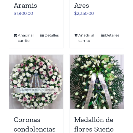
Aramis
Ares
$
1,900.00
$
2,350.00
Añadir al
Detalles
Añadir al
Detalles
carrito
carrito
Coronas
Medallón de
condolencias
flores Sueño