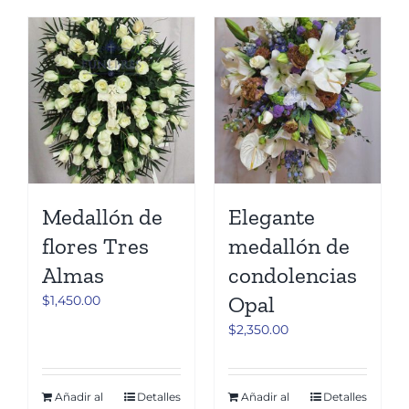
Cruces
Medallones
Cubre cajas
Ramos
Medallón de
Elegante
flores Tres
medallón de
Mensajes
Almas
condolencias
Opal
$
1,450.00
Carrito
$
2,350.00
Añadir al
Detalles
Añadir al
Detalles