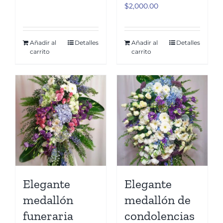
$
2,000.00
Añadir al
Detalles
Añadir al
Detalles
carrito
carrito
Elegante
Elegante
medallón
medallón de
funeraria
condolencias