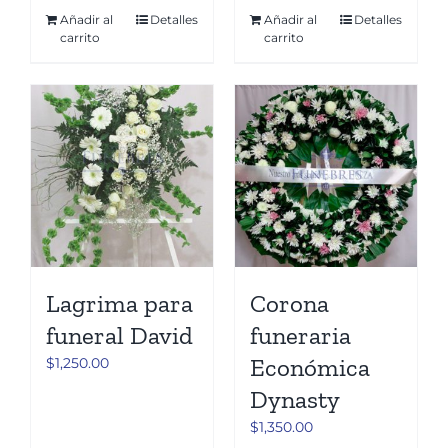
Añadir al
Detalles
Añadir al
Detalles
carrito
carrito
Lagrima para
Corona
funeral David
funeraria
Económica
$
1,250.00
Dynasty
$
1,350.00