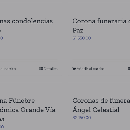
nas condolencias
Corona funeraria 
o
Paz
00
$
1,550.00
al carrito
Detalles
Añadir al carrito
na Fúnebre
Coronas de funera
ómica Grande Vía
Ángel Celestial
ea
$
2,150.00
00