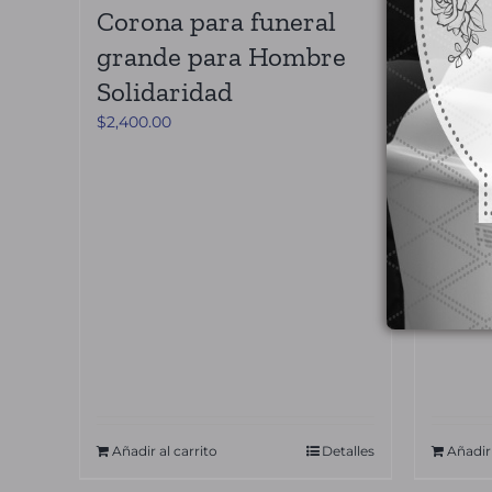
Corona para funeral
Coro
grande para Hombre
Grac
Solidaridad
$
2,150.
$
2,400.00
Añadir al carrito
Detalles
Añadir 