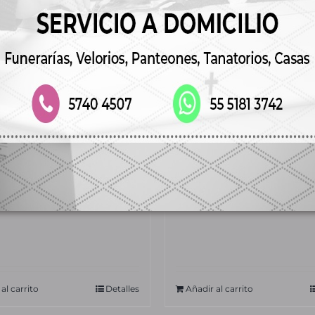
na funeraria
Corona Fúnebre 
ia
LUZ
00
$
2,000.00
al carrito
Detalles
Añadir al carrito