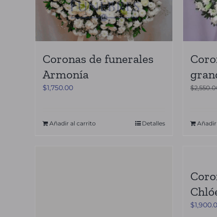
Coronas de funerales
Coro
Armonía
gran
$
1,750.00
$
2,550.
Añadir al carrito
Detalles
Añadir 
Coro
Chló
$
1,900.