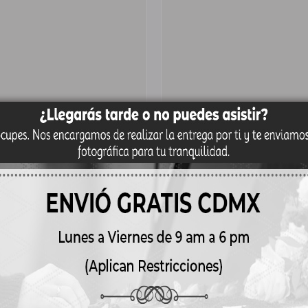
ante Corona
Corona para funer
bre Eleonor
clásica Blancura
00
$
1,650.00
al carrito
Detalles
Añadir al carrito