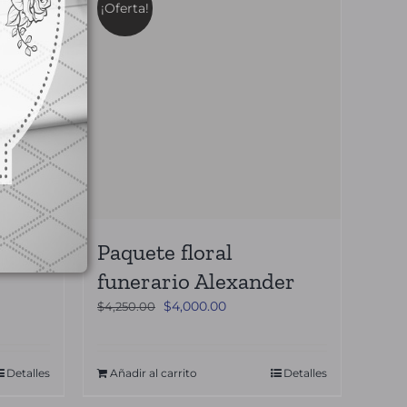
¡Oferta!
MI
Paquete floral
funerario Alexander
El
El
$
4,000.00
$
4,250.00
precio
precio
original
actual
era:
es:
Detalles
Añadir al carrito
Detalles
$4,250.00.
$4,000.00.