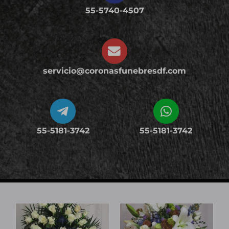
Cruces
55-5740-4507
Medallones
servicio@coronasfunebresdf.com
Cubre cajas
Ramos
55-5181-3742
55-5181-3742
Mensajes
Carrito