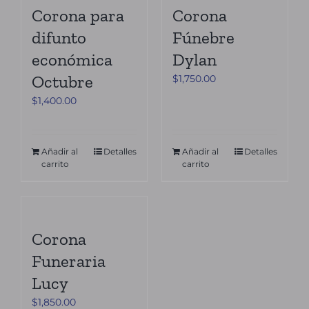
Corona para
Corona
difunto
Fúnebre
económica
Dylan
Octubre
$
1,750.00
$
1,400.00
Añadir al
Detalles
Añadir al
Detalles
carrito
carrito
Corona
Funeraria
Lucy
$
1,850.00