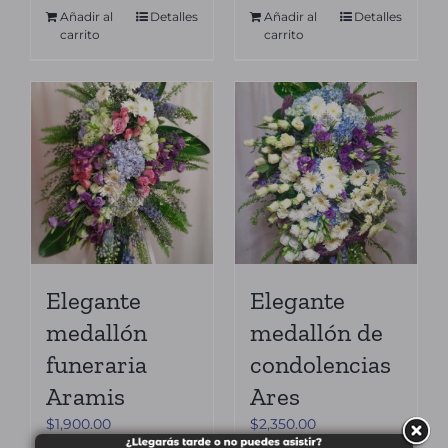
Añadir al
Detalles
Añadir al
Detalles
carrito
carrito
Elegante
Elegante
medallón
medallón de
funeraria
condolencias
Aramis
Ares
$
1,900.00
$
2,350.00