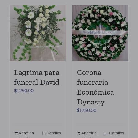
Lagrima para
Corona
funeral David
funeraria
Económica
$
1,250.00
Dynasty
$
1,350.00
Añadir al
Detalles
Añadir al
Detalles