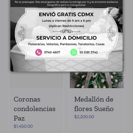
Añadir al
Detalles
Añadir al
Detalles
carrito
carrito
Coronas
Medallón de
condolencias
flores Sueño
Paz
$
2,200.00
$
1,450.00