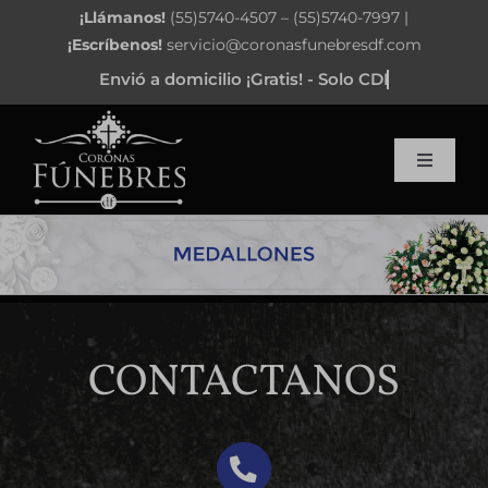
Saltar
¡Llámanos!
(55)5740-4507 – (55)5740-7997 |
al
¡Escríbenos!
servicio@coronasfunebresdf.com
contenido
Toggle
Navigat
Inicio
Corazón Funerario
Arreglos
CONTACTANOS
Coronas