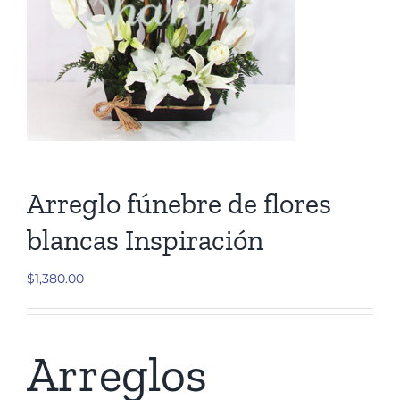
Cruces
Medallones
Cubre cajas
Ramos
Arreglo fúnebre de flores
blancas Inspiración
Mensajes
$
1,380.00
Carrito
Arreglos