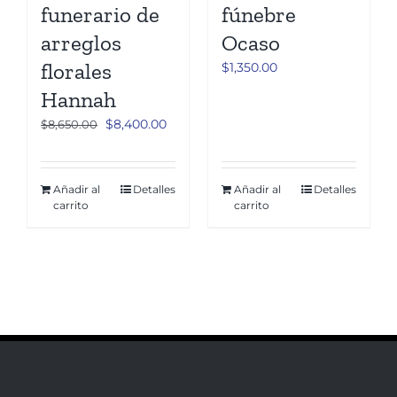
funerario de
fúnebre
arreglos
Ocaso
florales
$
1,350.00
Hannah
El
El
$
8,400.00
$
8,650.00
precio
precio
original
actual
era:
es:
Añadir al
Detalles
Añadir al
Detalles
carrito
carrito
$8,650.00.
$8,400.00.