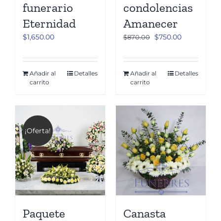
funerario
condolencias
Eternidad
Amanecer
El
El
$
1,650.00
$
750.00
$
870.00
precio
precio
original
actual
era:
es:
Añadir al
Detalles
Añadir al
Detalles
carrito
carrito
$870.00.
$750.00.
¡Oferta!
Paquete
Canasta