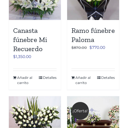
Canasta
Ramo fúnebre
fúnebre Mi
Paloma
Recuerdo
El
El
$
770.00
$
870.00
precio
precio
$
1,350.00
original
actual
era:
es:
$870.00.
$770.00.
Añadir al
Detalles
Añadir al
Detalles
carrito
carrito
¡Oferta!