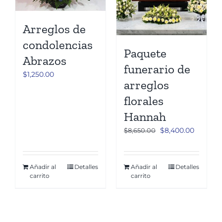
Arreglos de
condolencias
Paquete
Abrazos
funerario de
$
1,250.00
arreglos
florales
Hannah
El
El
$
8,400.00
$
8,650.00
precio
precio
original
actual
era:
es:
Añadir al
Detalles
Añadir al
Detalles
carrito
carrito
$8,650.00.
$8,400.