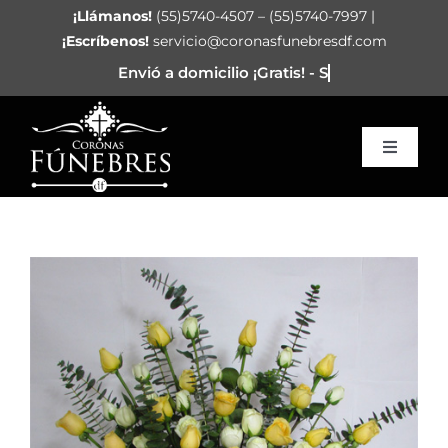
Saltar
¡Llámanos!
(55)5740-4507 – (55)5740-7997 |
al
¡Escríbenos!
servicio@coronasfunebresdf.com
contenido
Toggle
Navigat
Inicio
Corazón Funerario
Arreglos
Coronas