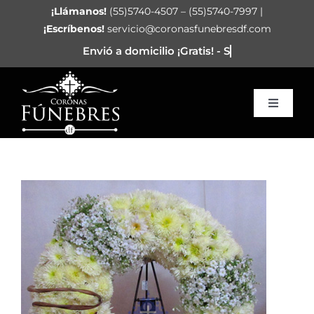
Saltar
¡Llámanos!
(55)5740-4507 – (55)5740-7997 |
al
¡Escríbenos!
servicio@coronasfunebresdf.com
contenido
Toggle
Navigat
Inicio
Corazón Funerario
Arreglos
Coronas