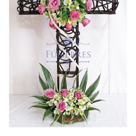
Cruces
Medallones
Cubre cajas
Ramos
Mensajes
Carrito