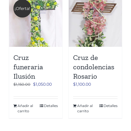
¡Oferta!
Cruz
Cruz de
funeraria
condolencias
Ilusión
Rosario
El
El
$
1,050.00
$
1,100.00
$
1,150.00
precio
precio
original
actual
era:
es:
Añadir al
Detalles
Añadir al
Detalles
carrito
carrito
$1,150.00.
$1,050.00.