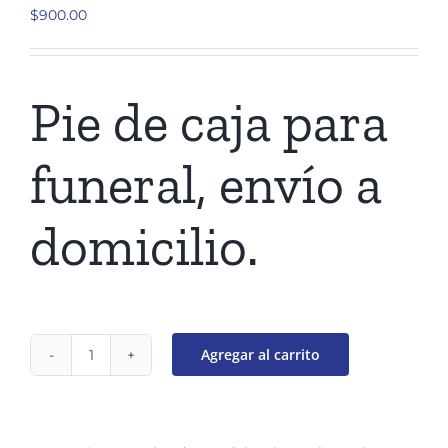
$
900.00
Pie de caja para
funeral, envío a
domicilio.
Agregar al carrito
Pie
de
caja
para