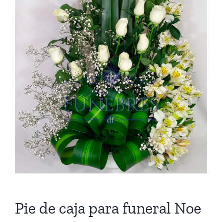
Cruces
Medallones
Cubre cajas
Ramos
Mensajes
Carrito
Pie de caja para funeral Noe