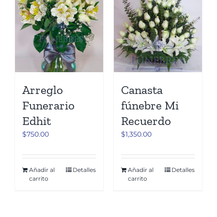
Arreglo
Canasta
Funerario
fúnebre Mi
Edhit
Recuerdo
$
750.00
$
1,350.00
Añadir al
Detalles
Añadir al
Detalles
carrito
carrito