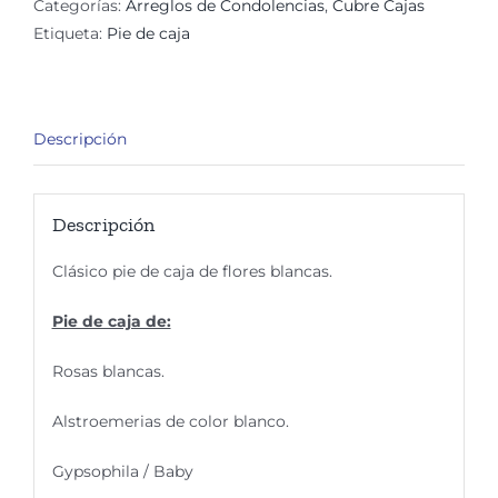
Categorías:
Arreglos de Condolencias
,
Cubre Cajas
funeral
Etiqueta:
Pie de caja
Noe
cantidad
Descripción
Descripción
Clásico pie de caja de flores blancas.
Pie de caja de:
Rosas blancas.
Alstroemerias de color blanco.
Gypsophila / Baby