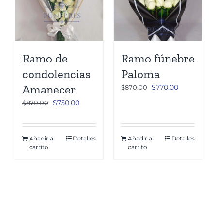
Ramo de
Ramo fúnebre
condolencias
Paloma
Amanecer
El
El
$
770.00
$
870.00
precio
precio
El
El
$
750.00
$
870.00
original
actual
precio
precio
era:
es:
original
actual
$870.00.
$770.00.
era:
es:
Añadir al
Detalles
Añadir al
Detalles
carrito
carrito
$870.00.
$750.00.