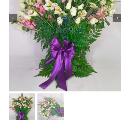
Cruces
Medallones
Cubre cajas
Ramos
Mensajes
Carrito