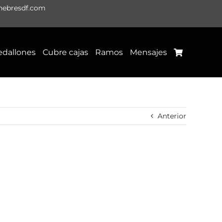
nebresdf.com
dallones
Cubre cajas
Ramos
Mensajes
Anterior