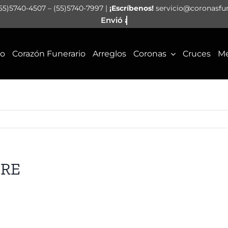
55)5740-4507 – (55)5740-7997 |
¡Escríbenos!
servicio@coronasfu
io
Corazón Funerario
Arreglos
Coronas
Cruces
Me
ORE