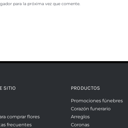
egador para la próxima vez que comente.
E SITIO
PRODUCTOS
Promociones fúnebres
Corazón funerario
ara comprar flores
Arreglos
as frecuentes
Coronas