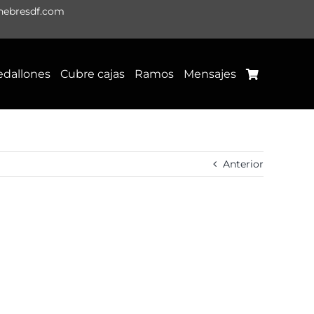
nebresdf.com
dallones
Cubre cajas
Ramos
Mensajes
Anterior