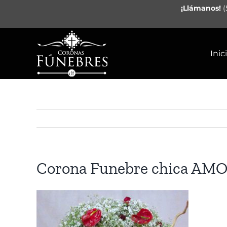
Saltar
¡Llámanos!
(
al
contenido
Inic
Corona Funebre chica AM