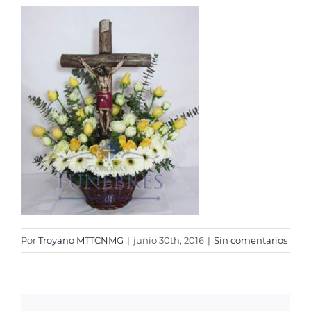
Cruces
Medallones
Cubre cajas
Ramos
Mensajes
Carrito
Por
Troyano MTTCNMG
|
junio 30th, 2016
|
Sin comentarios