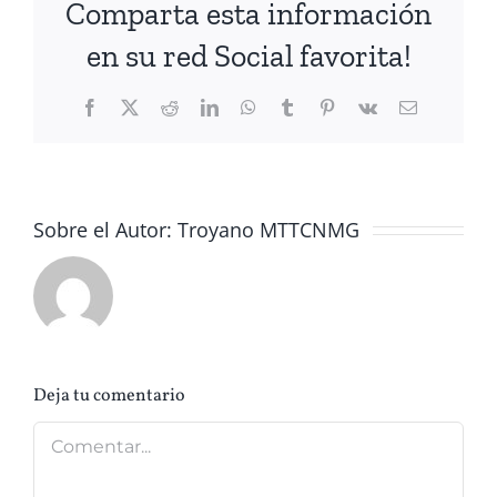
Comparta esta información
en su red Social favorita!
Facebook
X
Reddit
LinkedIn
WhatsApp
Tumblr
Pinterest
Vk
Correo
electrónico
Sobre el Autor:
Troyano MTTCNMG
Deja tu comentario
Comentar