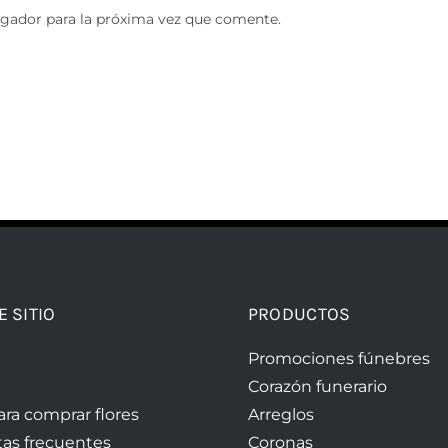
egador para la próxima vez que comente.
E SITIO
PRODUCTOS
Promociones fúnebres
Corazón funerario
ara comprar flores
Arreglos
as frecuentes
Coronas