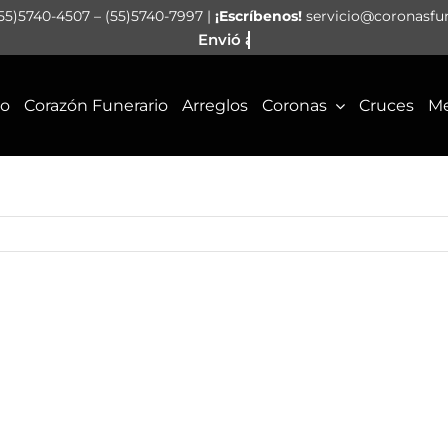
55)5740-4507 – (55)5740-7997 |
¡Escríbenos!
servicio@coronasfu
io
Corazón Funerario
Arreglos
Coronas
Cruces
Me