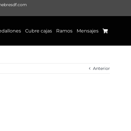
nebresdf.com
dallones
Cubre cajas
Ramos
Mensajes
Anterior