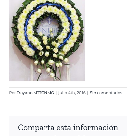
Cruces
Medallones
Cubre cajas
Ramos
Mensajes
Por
Troyano MTTCNMG
|
julio 4th, 2016
|
Sin comentarios
Carrito
Comparta esta información