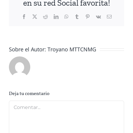
en su red Social favorita!
Facebook
X
Reddit
LinkedIn
WhatsApp
Tumblr
Pinterest
Vk
Correo
electrónico
Sobre el Autor:
Troyano MTTCNMG
Deja tu comentario
Comentar