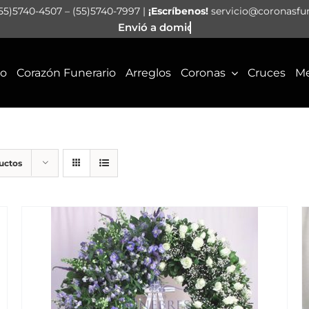
55)5740-4507 – (55)5740-7997 |
¡Escríbenos!
servicio@coronasfu
io
Corazón Funerario
Arreglos
Coronas
Cruces
Me
uctos