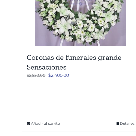
Coronas de funerales grande
Sensaciones
El
El
$
2,400.00
$
2,550.00
precio
precio
original
actual
era:
es:
$2,550.00.
$2,400.00.
Añadir al carrito
Detalles