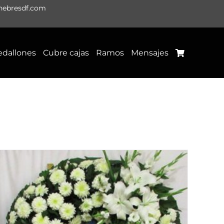
nebresdf.com
dallones
Cubre cajas
Ramos
Mensajes