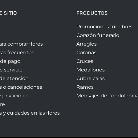
E SITIO
PRODUCTOS
Promociones fúnebres
Corazón funerario
ara comprar flores
Arreglos
as frecuentes
Coronas
 de pago
Cruces
e servicio
Medallones
 de atención
Cubre cajas
 o cancelaciones
Ramos
e privacidad
Mensajes de condolenci
re
 y cuidados en las flores