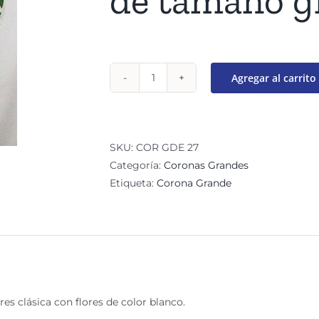
de tamaño g
Agregar al carrito
Corona
funeraria
Gracia
cantidad
SKU:
COR GDE 27
Categoría:
Coronas Grandes
Etiqueta:
Corona Grande
es clásica con flores de color blanco.