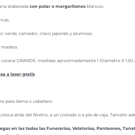
aria elaborada
con polar o margaritones
blancos.
ncas.
lor verde, camedor, clavo japonés y plumoso.
e madera.
a corana GRANDE: medidas aproximadamente 1 Diámetro X 1.50 A
a a laser gratis
.
re para dama o caballero.
coloca atrás del féretro, a un costado o a pie de caja. Tamaño ad
egas en las todas las Funerarias, Velatorios, Panteones, Tanat