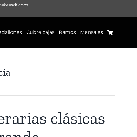
nebresdf.com
dallones
Cubre cajas
Ramos
Mensajes
cia
rarias clásicas