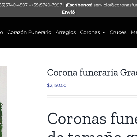
55)5740-4507 – (55)5740-7997 |
¡Escríbenos!
servicio@coronasfu
io
Corazón Funerario
Arreglos
Coronas
Cruces
Me
Corona funeraria Gra
$
2,150.00
Coronas fune