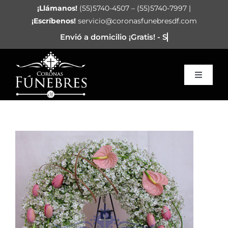
Saltar
¡Llámanos!
(55)5740-4507 – (55)5740-7997 |
al
¡Escríbenos!
servicio@coronasfunebresdf.com
contenido
Toggle
Navigat
Inicio
Corazón Funerario
Arreglos
Coronas