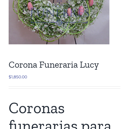
Cruces
Medallones
Cubre cajas
Ramos
Corona Funeraria Lucy
$
1,850.00
Mensajes
Carrito
Coronas
funerarias para