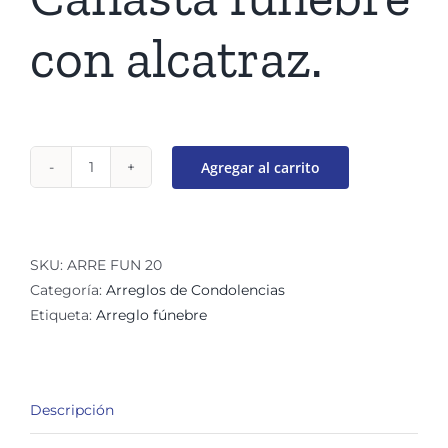
con alcatraz.
Agregar al carrito
Arreglo
funerario
de
alcatraz
SKU:
ARRE FUN 20
Renacimiento
Categoría:
Arreglos de Condolencias
cantidad
Etiqueta:
Arreglo fúnebre
Descripción