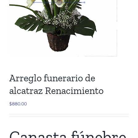
Cruces
Medallones
Cubre cajas
Ramos
Arreglo funerario de
Mensajes
alcatraz Renacimiento
$
880.00
Carrito
Canasta fúnebre