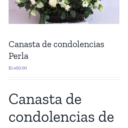
Cruces
Medallones
Canasta de condolencias
Cubre cajas
Perla
Ramos
$
1,450.00
Mensajes
Canasta de
Carrito
condolencias de