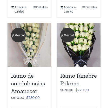
Añadir al
Detalles
Añadir al
Detalles
carrito
carrito
¡Oferta!
¡Oferta!
Ramo de
Ramo fúnebre
condolencias
Paloma
Amanecer
El
El
$
770.00
$
870.00
precio
precio
El
El
$
750.00
$
870.00
original
actual
precio
precio
era:
es: