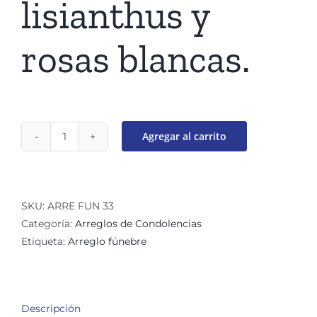
lisianthus y
rosas blancas.
Agregar al carrito
Canasta
de
condolencias
Perla
SKU:
ARRE FUN 33
cantidad
Categoría:
Arreglos de Condolencias
Etiqueta:
Arreglo fúnebre
Descripción