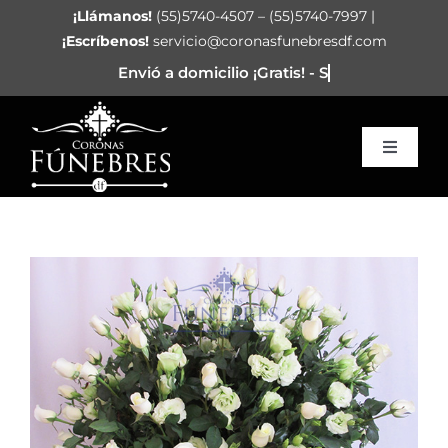
Saltar
¡Llámanos!
(55)5740-4507 – (55)5740-7997 |
al
¡Escríbenos!
servicio@coronasfunebresdf.com
contenido
Toggle
Navigat
Inicio
Corazón Funerario
Arreglos
Coronas