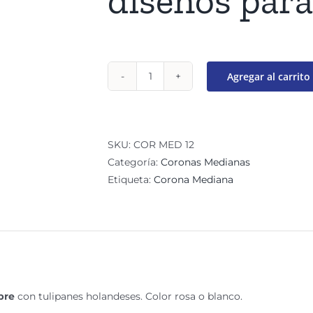
diseños para
Agregar al carrito
Coronas
de
funerales
DULCE
SKU:
COR MED 12
cantidad
Categoría:
Coronas Medianas
Etiqueta:
Corona Mediana
bre
con tulipanes holandeses. Color rosa o blanco.