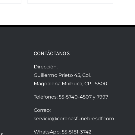
$7,800.00.
$7,550.00.
CONTÁCTANOS
Dirección:
Guillermo Prieto 45, Col.
Magdalena Mixhuca, CP. 15800.
Teléfonos:
55-5740-4507
y
7997
Correo:
servicio@coronasfunebresdf.com
WhatsApp:
55-5181-3742
as