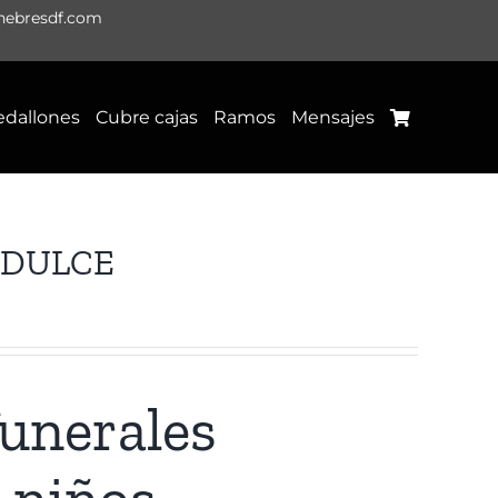
nebresdf.com
dallones
Cubre cajas
Ramos
Mensajes
s DULCE
unerales