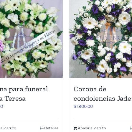
na para funeral
Corona de
a Teresa
condolencias Jade
00
$
1,900.00
al carrito
Detalles
Añadir al carrito