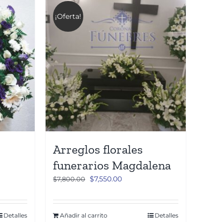
¡Oferta!
Arreglos florales
funerarios Magdalena
El
El
$
7,550.00
$
7,800.00
precio
precio
original
actual
era:
es:
Detalles
Añadir al carrito
Detalles