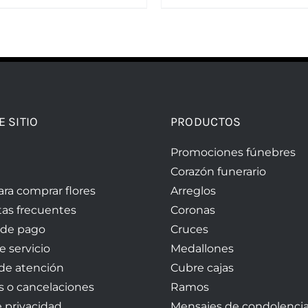
E SITIO
PRODUCTOS
Promociones fúnebres
Corazón funerario
ara comprar flores
Arreglos
as frecuentes
Coronas
 de pago
Cruces
e servicio
Medallones
 de atención
Cubre cajas
 o cancelaciones
Ramos
e privacidad
Mensajes de condolenci