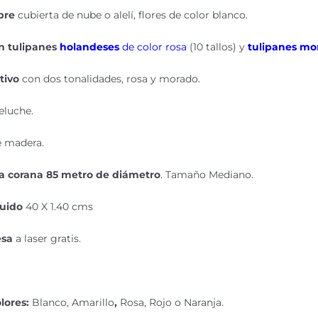
bre
cubierta de nube o alelí, flores de color blanco.
n tulipanes
holandeses
de color rosa
(10 tallos) y
tulipanes mo
tivo
con dos tonalidades, rosa y morado.
eluche.
e madera.
a corana 85 metro de diámetro
. Tamaño Mediano.
luido
40 X 1.40 cms
esa
a laser gratis.
lores:
Blanco, Amarillo
,
Rosa, Rojo o Naranja.