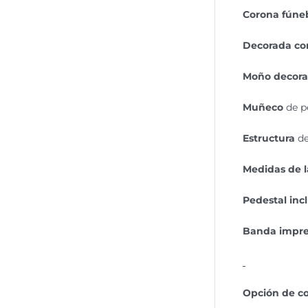
Corona fúne
Decorada co
Moño decora
Muñeco
de p
Estructura
d
Medidas de l
Pedestal inc
Banda impr
Opción de co