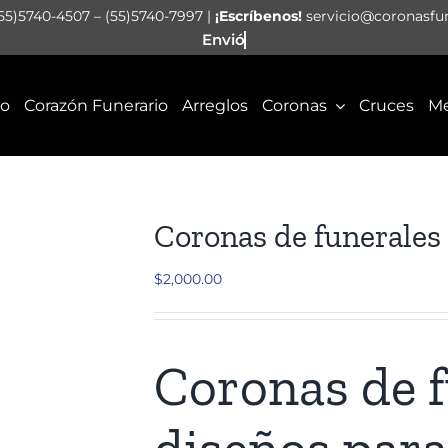
55)5740-4507 – (55)5740-7997 |
¡Escríbenos!
servicio@coronasfu
io
Corazón Funerario
Arreglos
Coronas
Cruces
Me
Coronas de funerale
$
2,000.00
Coronas de f