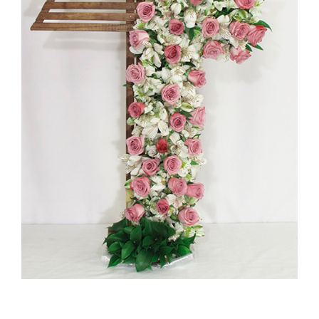
Cruces
Medallones
Cubre cajas
Ramos
Mensajes
Carrito