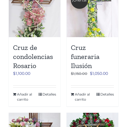
Cruz de
Cruz
condolencias
funeraria
Rosario
Ilusión
El
El
$
1,100.00
$
1,050.00
$
1,150.00
precio
precio
original
actual
era:
es:
Añadir al
Detalles
Añadir al
Detalles
carrito
carrito
$1,150.00.
$1,050.00.