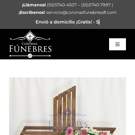
Saltar
¡Llámanos!
(55)5740-4507 – (55)5740-7997 |
al
¡Escríbenos!
servicio@coronasfunebresdf.com
contenido
Toggle
Navigat
Inicio
Corazón Funerario
Arreglos
Coronas