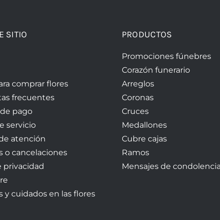
E SITIO
PRODUCTOS
Promociones fúnebres
Corazón funerario
ara comprar flores
Arreglos
as frecuentes
Coronas
 de pago
Cruces
e servicio
Medallones
 de atención
Cubre cajas
 o cancelaciones
Ramos
e privacidad
Mensajes de condolenci
re
 y cuidados en las flores