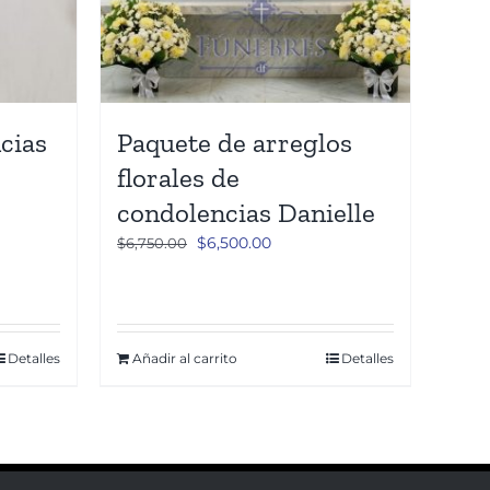
cias
Paquete de arreglos
florales de
condolencias Danielle
El
El
$
6,500.00
$
6,750.00
precio
precio
original
actual
era:
es:
$6,750.00.
$6,500.00.
Detalles
Añadir al carrito
Detalles