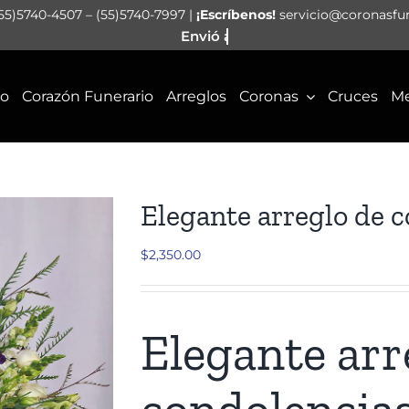
55)5740-4507 – (55)5740-7997 |
¡Escríbenos!
servicio@coronasfu
io
Corazón Funerario
Arreglos
Coronas
Cruces
Me
Elegante arreglo de 
$
2,350.00
Elegante arr