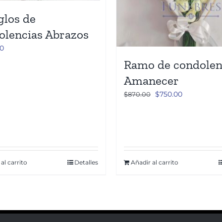
glos de
olencias Abrazos
00
Ramo de condolen
Amanecer
El
El
$
750.00
$
870.00
precio
precio
original
actual
era:
es:
$870.00.
$750.00.
al carrito
Detalles
Añadir al carrito