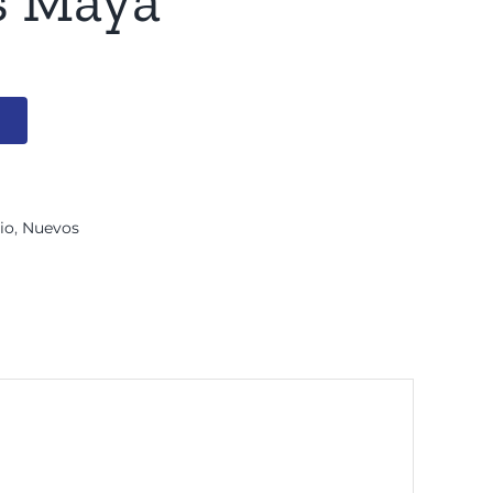
s Maya
cio
,
Nuevos