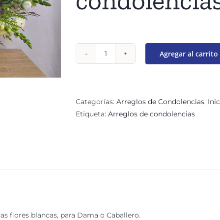
condolencia
Agregar al carrito
Elegante
arreglo
de
condolencias
Categorías:
Arreglos de Condolencias
,
Ini
Maya
Etiqueta:
Arreglos de condolencias
cantidad
nas flores blancas, para Dama o Caballero.