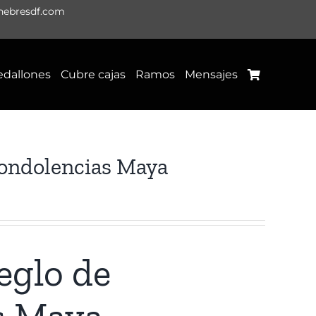
nebresdf.com
dallones
Cubre cajas
Ramos
Mensajes
condolencias Maya
eglo de